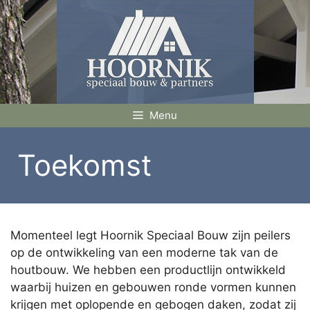
Ga
naar
de
inhoud
Menu
Toekomst
Momenteel legt Hoornik Speciaal Bouw zijn peilers
op de ontwikkeling van een moderne tak van de
houtbouw. We hebben een productlijn ontwikkeld
waarbij huizen en gebouwen ronde vormen kunnen
krijgen met oplopende en gebogen daken, zodat zij