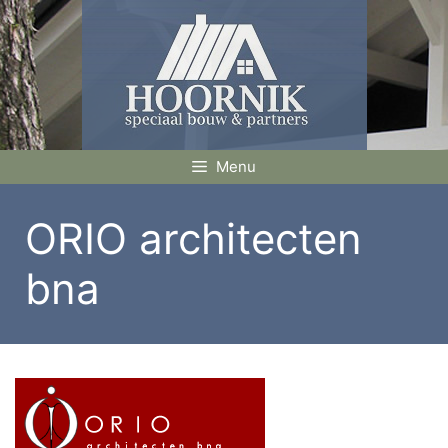
Ga
naar
de
inhoud
Menu
ORIO architecten
bna